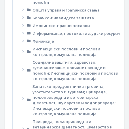
помоћи
Општа управа и грађанска стања
Борачко-инвалидска заштита
Имовинско-правни послови
Информисање, протокол и људски ресурси
Финансије
Инспекцијски послови и послови
контроле, комунална полиција
Социјална заштита, здравство,
суфинансирање, новчане накнаде и
помоћи; Инспекцијски послови и послови
контроле, комунална полиција
Занатско-предузетничка трговина,
угоститељство и туризам; Привреда,
пољопривредна и ветеринарска
дјелатност, шумарство и водопривреда;
Инспекцијски послови и послови
контроле, комунална полиција
Привреда, пољопривредна и
ветеринарска дјелатност, шумарство и