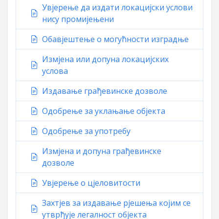
Увјерење да издати локацијски услови
нису промијењени
Обавјештење о могућности изградње
Измјена или допуна локацијских
услова
Издавање грађевинске дозволе
Одобрење за уклањање објекта
Одобрење за употребу
Измјена и допуна грађевинске
дозволе
Увјерење о цјеловитости
Захтјев за издавање рјешења којим се
утврђује легалност објекта