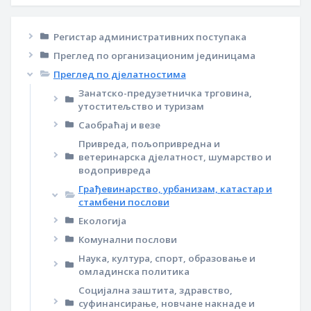
Регистар административних поступака
Преглед по организационим јединицама
Преглед по дјелатностима
Занатско-предузетничка трговина,
утоститељство и туризам
Саобраћај и везе
Привреда, пољопривредна и
ветеринарска дјелатност, шумарство и
водопривреда
Грађевинарство, урбанизам, катастар и
стамбени послови
Екологија
Комунални послови
Наука, култура, спорт, образовање и
омладинска политика
Социјална заштита, здравство,
суфинансирање, новчане накнаде и