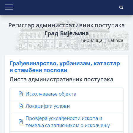
Регистар административних поступака
Град Бијељина
|
Ћирилица
Latinica
Грађевинарство, урбанизам, катастар
и стамбени послови
Листа административних поступака
Исколчавање објекта
Локацијски услови
Провјера усклађености ископа и
темеља са записником о исколчењу