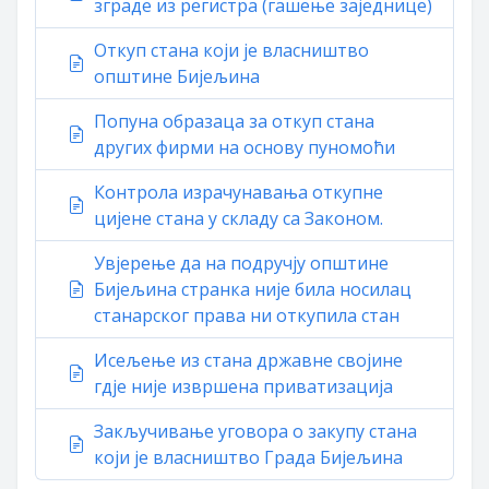
зграде из регистра (гашење заједнице)
Откуп стана који је власништво
општине Бијељина
Попуна образаца за откуп стана
других фирми на основу пуномоћи
Контрола израчунавања откупне
цијене стана у складу са Законом.
Увјерење да на подручју општине
Бијељина странка није била носилац
станарског права ни откупила стан
Исељење из стана државне својине
гдје није извршена приватизација
Закључивање уговора о закупу стана
који је власништво Града Бијељина