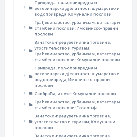
Привреда, пољопривредна и
ветеринарска дјелатност, шумарство и
водопривреда; Комунални послови
Грађевинарство, урбанизам, катастар и
стамбени послови; Имовинско-правни
послови
Занатско-предузетничка трговина,
угоститељство и туризам;
Грађевинарство, урбанизам, катастар и
стамбени послови; Комунални послови
Привреда, пољопривредна и
ветеринарска дјелатност, шумарство и
водопривреда; Имовинско-правни
послови
Саобраћај и везе; Комунални послови
Грађевинарство, урбанизам, катастар и
стамбени послови; Екологија
Занатско-предузетничка трговина,
угоститељство и туризам; Комунални
послови
Занатско-предузетничка трговина,