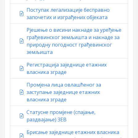
Поступак легализације бесправно
започетих и изграђених објеката
Рјешење о висини накнаде за уређење
грађевинског земљишта и накнаде за
природну погодност грађевинског
земљишта
Регистрација заједнице етажних
власника зграде
Промјена лица овлашћеног за
заступање заједнице етажних
власника зграде
Статусне промјене (спајање,
раздвајање) ЗЕВ
Брисање заједнице етажних власника