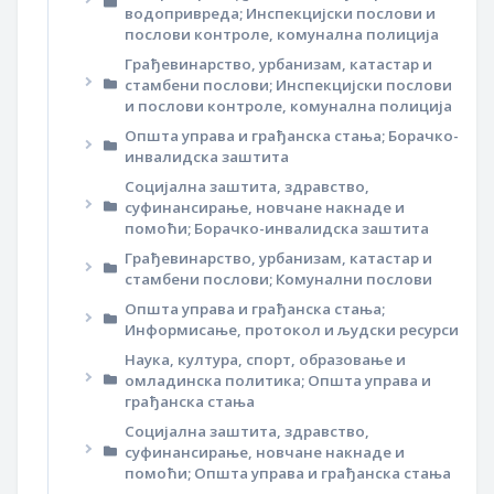
водопривреда; Инспекцијски послови и
послови контроле, комунална полиција
Грађевинарство, урбанизам, катастар и
стамбени послови; Инспекцијски послови
и послови контроле, комунална полиција
Општа управа и грађанска стања; Борачко-
инвалидска заштита
Социјална заштита, здравство,
суфинансирање, новчане накнаде и
помоћи; Борачко-инвалидска заштита
Грађевинарство, урбанизам, катастар и
стамбени послови; Комунални послови
Општа управа и грађанска стања;
Информисање, протокол и људски ресурси
Наука, култура, спорт, образовање и
омладинска политика; Општа управа и
грађанска стања
Социјална заштита, здравство,
суфинансирање, новчане накнаде и
помоћи; Општа управа и грађанска стања