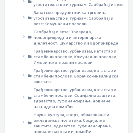
угоститељство и туризам; Саобраћај и везе
Занатско-предузетничка трговина,
угоститељство и туризам; Саобраћај и
везе; Комунални послови
Саобраћај и везе; Привреда,
пољопривредна и ветеринарска
дјелатност, шумарство и водопривреда
Грађевинарство, урбанизам, катастар и
стамбени послови; Комунални послови;
Имовинско-правни послови
Грађевинарство, урбанизам, катастар и
стамбени послови; Борачко-инвалидска
заштита
Грађевинарство, урбанизам, катастар и
стамбени послови; Социјална заштита,
здравство, суфинансирање, новчане
накнаде и помоћи
Наука, култура, спорт, образовање и
омладинска политика; Социјална
заштита, здравство, суфинансирање,
новчане накнаде и помоћи