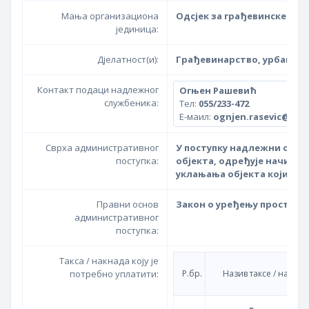
Мања организациона
Одсјек за грађевинске и у
јединица:
Дјелатност(и):
Грађевинарство, урбаниза
Контакт подаци надлежног
Огњен Рашевић
службеника:
Тел:
055/233-472
Е-маил:
ognjen.rasevic@grad
Сврха административног
У поступку надлежни орга
поступка:
објекта, одређује начин в
уклањања објекта који не 
Правни основ
Закон о уређењу простора
административног
поступка:
Такса / накнада коју је
потребно уплатити:
Р.бр.
Назив таксе / накнад