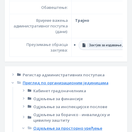
Обавештење:
Вријеме важења
Трајно
административног поступка
(дани):
Преузимање обрасца
Захтјев за издавање дозв
захтјева:
Регистар административних поступака
Преглед по организационим јединицама
Кабинет градоначелника
Одјељење за финансије
Одјељење за инспекцијске послове
Одјељење за борачко - инвалидску и
цивилну заштиту
Одјељење за просторно уређење