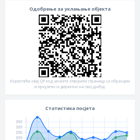
Одобрење за уклањање објекта
Користећи овај QР код, можете отворити страницу са обрасцем
и преузети га директно на свој уређај.
Статистика посјета