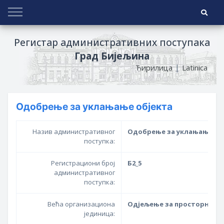
Регистар административних поступака
Град Бијељина
|
Ћирилица
Latinica
Одобрење за уклањање објекта
Назив административног
Одобрење за уклањање об
поступка:
Регистрациони број
Б2_5
административног
поступка:
Већа организациона
Одјељење за просторно у
јединица: