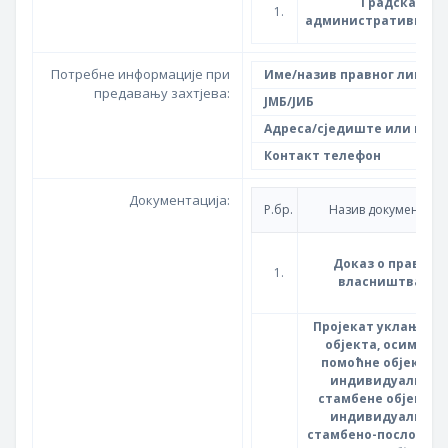
Градска
1.
административна та
Потребне информације при
Име/назив правног лица
предавању захтјева:
ЈМБ/ЈИБ
Адреса/сједиште или конт
Контакт телефон
Документација:
Р.бр.
Назив документа
Доказ о праву
1.
власништва
Пројекат уклањања
објекта, осим за
помоћне објекте,
индивидуалне
стамбене објекте,
индивидуалне
стамбено-пословне 