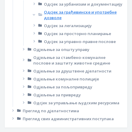
Одсјек за урбанизам и документацију
Одсјек за грађевинске и употребне
дозволе
Одсјек за легализацију
Одсјек за просторно планирање
Одсјек за управно-правне послове
Одјељење за општу управу
Одјељење за стамбено-комуналне
послове и заштиту животне средине
Одјељење за друштвене дјелатности
Одјељење комуналне полиције
Одјељење за пољопривреду
Одјељење за привреду
Одсјек за управљање људским ресурсима
Преглед по дјелатностима
Преглед свих административних поступака