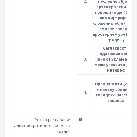
2.
пословне објекте
бруто грађевинске
површине до 400 м² ,
ако није ријеч о
сложеним објектима 
смислу Закона о
просторном уређењу
грађењу
Сагласности
надлежних органа
3.
(ако се уклањањем
може угрозити јавн
интерес)
Процјена утицаја на
животну средину у
4.
складу са посебним
законом
Рок за рјешавање
15
административног поступка
(дани):