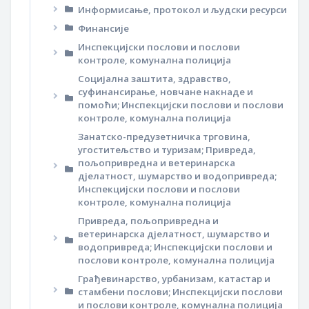
Информисање, протокол и људски ресурси
Финансије
Инспекцијски послови и послови
контроле, комунална полиција
Социјална заштита, здравство,
суфинансирање, новчане накнаде и
помоћи; Инспекцијски послови и послови
контроле, комунална полиција
Занатско-предузетничка трговина,
угоститељство и туризам; Привреда,
пољопривредна и ветеринарска
дјелатност, шумарство и водопривреда;
Инспекцијски послови и послови
контроле, комунална полиција
Привреда, пољопривредна и
ветеринарска дјелатност, шумарство и
водопривреда; Инспекцијски послови и
послови контроле, комунална полиција
Грађевинарство, урбанизам, катастар и
стамбени послови; Инспекцијски послови
и послови контроле, комунална полиција