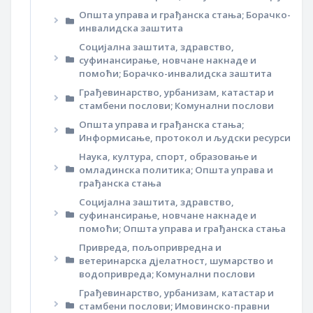
Општа управа и грађанска стања; Борачко-
инвалидска заштита
Социјална заштита, здравство,
суфинансирање, новчане накнаде и
помоћи; Борачко-инвалидска заштита
Грађевинарство, урбанизам, катастар и
стамбени послови; Комунални послови
Општа управа и грађанска стања;
Информисање, протокол и људски ресурси
Наука, култура, спорт, образовање и
омладинска политика; Општа управа и
грађанска стања
Социјална заштита, здравство,
суфинансирање, новчане накнаде и
помоћи; Општа управа и грађанска стања
Привреда, пољопривредна и
ветеринарска дјелатност, шумарство и
водопривреда; Комунални послови
Грађевинарство, урбанизам, катастар и
стамбени послови; Имовинско-правни