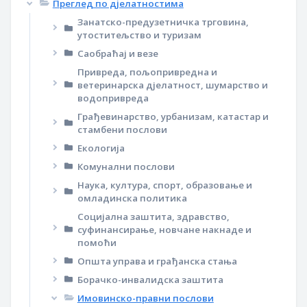
Преглед по дјелатностима
Занатско-предузетничка трговина,
утоститељство и туризам
Саобраћај и везе
Привреда, пољопривредна и
ветеринарска дјелатност, шумарство и
водопривреда
Грађевинарство, урбанизам, катастар и
стамбени послови
Екологија
Комунални послови
Наука, култура, спорт, образовање и
омладинска политика
Социјална заштита, здравство,
суфинансирање, новчане накнаде и
помоћи
Општа управа и грађанска стања
Борачко-инвалидска заштита
Имовинско-правни послови