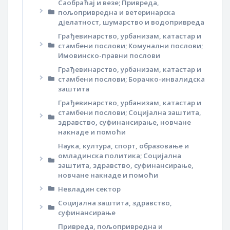
Саобраћај и везе; Привреда,
пољопривредна и ветеринарска
дјелатност, шумарство и водопривреда
Грађевинарство, урбанизам, катастар и
стамбени послови; Комунални послови;
Имовинско-правни послови
Грађевинарство, урбанизам, катастар и
стамбени послови; Борачко-инвалидска
заштита
Грађевинарство, урбанизам, катастар и
стамбени послови; Социјална заштита,
здравство, суфинансирање, новчане
накнаде и помоћи
Наука, култура, спорт, образовање и
омладинска политика; Социјална
заштита, здравство, суфинансирање,
новчане накнаде и помоћи
Невладин сектор
Социјална заштита, здравство,
суфинансирање
Привреда, пољопривредна и