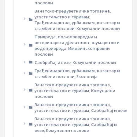
послови
Занатско-предузетничка трговина,
угоститељство и туризам;
Грађевинарство, урбанизам, катастар и
стамбени послови; Комунални послови
Привреда, пољопривредна и
ветеринарска дјелатност, шумарство и
водопривреда; Имовинско-правни
послови
Саобраћај и везе; Комунални послови
Грађевинарство, урбанизам, катастар и
стамбени послови; Екологија
Занатско-предузетничка трговина,
угоститељство и туризам; Комунални
послови
Занатско-предузетничка трговина,
угоститељство и туризам; Саобраћај и везе
Занатско-предузетничка трговина,
угоститељство и туризам; Саобраћај и
везе; Комунални послови