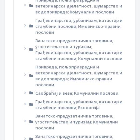
Привреда, пољопривредна и
ветеринарска дјелатност, шумарство и
водопривреда; Комунални послови
Грађевинарство, урбанизам, катастар и
стамбени послови; Имовинско-правни
послови
Занатско-предузетничка трговина,
угоститељство и туризам;
Грађевинарство, урбанизам, катастар и
стамбени послови; Комунални послови
Привреда, пољопривредна и
ветеринарска дјелатност, шумарство и
водопривреда; Имовинско-правни
послови
Саобраћај и везе; Комунални послови
Грађевинарство, урбанизам, катастар и
стамбени послови; Екологија
Занатско-предузетничка трговина,
угоститељство и туризам; Комунални
послови
Занатско-предузетничка трговина,