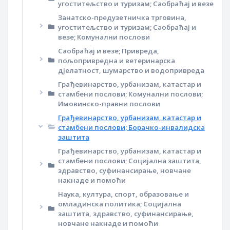
угоститељство и туризам; Саобраћај и везе
Занатско-предузетничка трговина,
угоститељство и туризам; Саобраћај и
везе; Комунални послови
Саобраћај и везе; Привреда,
пољопривредна и ветеринарска
дјелатност, шумарство и водопривреда
Грађевинарство, урбанизам, катастар и
стамбени послови; Комунални послови;
Имовинско-правни послови
Грађевинарство, урбанизам, катастар и
стамбени послови; Борачко-инвалидска
заштита
Грађевинарство, урбанизам, катастар и
стамбени послови; Социјална заштита,
здравство, суфинансирање, новчане
накнаде и помоћи
Наука, култура, спорт, образовање и
омладинска политика; Социјална
заштита, здравство, суфинансирање,
новчане накнаде и помоћи