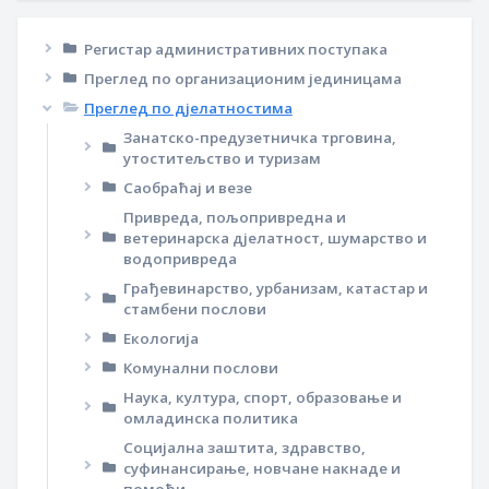
Регистар административних поступака
Преглед по организационим јединицама
Преглед по дјелатностима
Занатско-предузетничка трговина,
утоститељство и туризам
Саобраћај и везе
Привреда, пољопривредна и
ветеринарска дјелатност, шумарство и
водопривреда
Грађевинарство, урбанизам, катастар и
стамбени послови
Екологија
Комунални послови
Наука, култура, спорт, образовање и
омладинска политика
Социјална заштита, здравство,
суфинансирање, новчане накнаде и