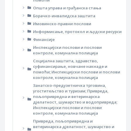
помоћи
Општа управа и грађанска стања
Борачко-инвалидска заштита
Имовинско-правни послови
Информисање, протокол и људски ресурси
Финансије
Инспекцијски послови и послови
контроле, комунална полиција
Социјална заштита, здравство,
суфинансирање, новчане накнаде и
помоћи; Инспекцијски послови и послови
контроле, комунална полиција
Занатско-предузетничка трговина,
угоститељство и туризам; Привреда,
пољопривредна и ветеринарска
дјелатност, шумарство и водопривреда;
Инспекцијски послови и послови
контроле, комунална полиција
Привреда, пољопривредна и
ветеринарска дјелатност, шумарство и