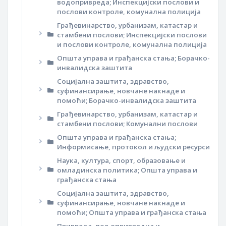
водопривреда; Инспекцијски послови и
послови контроле, комунална полиција
Грађевинарство, урбанизам, катастар и
стамбени послови; Инспекцијски послови
и послови контроле, комунална полиција
Општа управа и грађанска стања; Борачко-
инвалидска заштита
Социјална заштита, здравство,
суфинансирање, новчане накнаде и
помоћи; Борачко-инвалидска заштита
Грађевинарство, урбанизам, катастар и
стамбени послови; Комунални послови
Општа управа и грађанска стања;
Информисање, протокол и људски ресурси
Наука, култура, спорт, образовање и
омладинска политика; Општа управа и
грађанска стања
Социјална заштита, здравство,
суфинансирање, новчане накнаде и
помоћи; Општа управа и грађанска стања