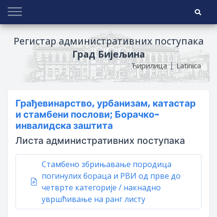
Регистар административних поступака
Град Бијељина
|
Ћирилица
Latinica
Грађевинарство, урбанизам, катастар
и стамбени послови; Борачко-
инвалидска заштита
Листа административних поступака
Стамбено збрињавање породица
погинулих бораца и РВИ од прве до
четврте категорије / накнадно
увршћивање на ранг листу