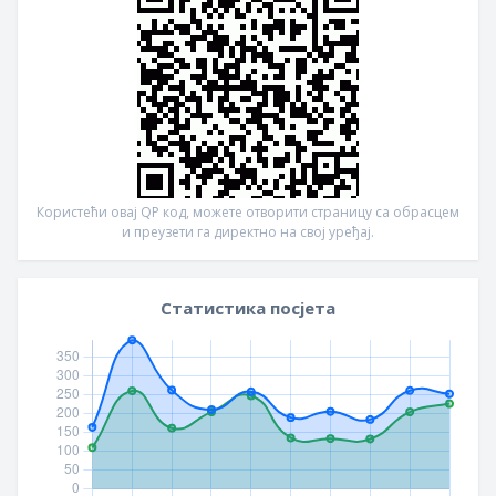
Користећи овај QР код, можете отворити страницу са обрасцем
и преузети га директно на свој уређај.
Статистика посјета