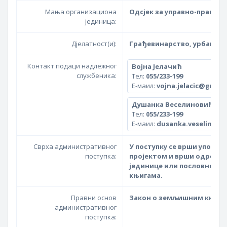
Мања организациона
Одсјек за управно-правне 
јединица:
Дјелатност(и):
Грађевинарство, урбаниза
Контакт подаци надлежног
Војна Јелачић
службеника:
Тел:
055/233-199
Е-маил:
vojna.jelacic@gradbi
Душанка Веселиновић
Тел:
055/233-199
Е-маил:
dusanka.veselinovic
Сврха административног
У поступку се врши упоре
поступка:
пројектом и врши одређив
јединице или пословног п
књигама.
Правни основ
Закон о земљишним књигам
административног
поступка: