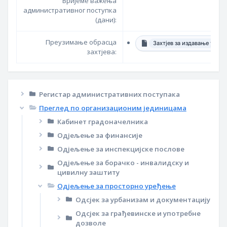
Вријеме важења
административног поступка
(дани):
Преузимање обрасца
Захтјев за издавање увјер
захтјева:
Регистар административних поступака
Преглед по организационим јединицама
Кабинет градоначелника
Одјељење за финансије
Одјељење за инспекцијске послове
Одјељење за борачко - инвалидску и
цивилну заштиту
Одјељење за просторно уређење
Одсјек за урбанизам и документацију
Одсјек за грађевинске и употребне
дозволе