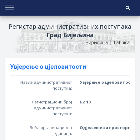
Регистар административних поступака
Град Бијељина
|
Ћирилица
Latinica
Увјерење о цјеловитости
Назив административног
Увјерење о цјеловитости
поступка:
Регистрациони број
Б2_10
административног
поступка:
Већа организациона
Одјељење за просторно у
јединица: