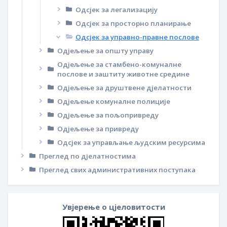
Одсјек за легализацију
Одсјек за просторно планирање
Одсјек за управно-правне послове
Одјељење за општу управу
Одјељење за стамбено-комуналне
послове и заштиту животне средине
Одјељење за друштвене дјелатности
Одјељење комуналне полиције
Одјељење за пољопривреду
Одјељење за привреду
Одсјек за управљање људским ресурсима
Преглед по дјелатностима
Преглед свих административних поступака
Увјерење о цјеловитости