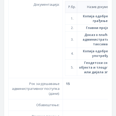
Документација:
Р.бр.
Назив документа
Копија одобрења з
1.
грађење
2.
Главни пројекат
Доказ о плаћени
3.
административни
таксама
Копија одобрења з
4.
употребу
Геодетски снима
5.
објекта и тлоцрт згр
или дијела зград
Рок за рјешавање
15
административног поступка
(дани):
Обавештење: