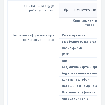
Такса / накнада коју је
потребно уплатити:
Р.бр.
Назив таксе / накнаде
Општинска / градск
1.
такса
Потребне информације при
Име и презиме
предавању захтјева:
Име једног родитеља
Назив фирме
ЈМБГ
ЈИБ
Број личне карте и орган к
Адреса становања или кон
Контакт телефон
Површина и намјена објект
Власништво (физичко, пра
Адреса локације