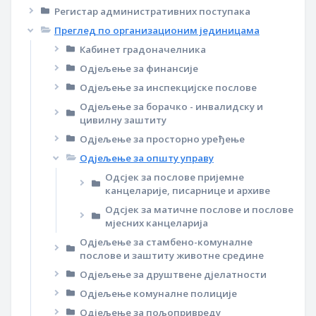
Регистар административних поступака
Преглед по организационим јединицама
Кабинет градоначелника
Одјељење за финансије
Одјељење за инспекцијске послове
Одјељење за борачко - инвалидску и
цивилну заштиту
Одјељење за просторно уређење
Одјељење за општу управу
Одсјек за послове пријемне
канцеларије, писарнице и архиве
Одсјек за матичне послове и послове
мјесних канцеларија
Одјељење за стамбено-комуналне
послове и заштиту животне средине
Одјељење за друштвене дјелатности
Одјељење комуналне полиције
Одјељење за пољопривреду