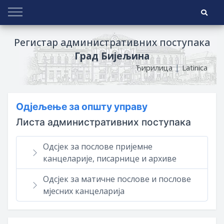
Регистар административних поступака
Град Бијељина
|
Ћирилица
Latinica
Одјељење за општу управу
Листа административних поступака
Одсјек за послове пријемне
канцеларије, писарнице и архиве
Одсјек за матичне послове и послове
мјесних канцеларија